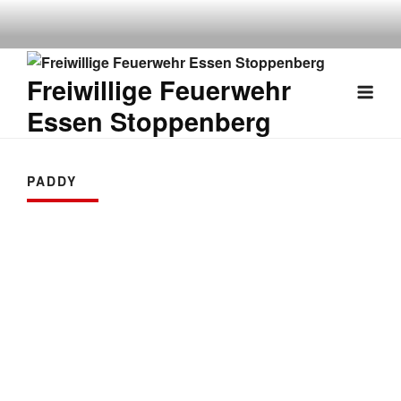
Weiter
zum
Inhalt
Freiwillige Feuerwehr
Essen Stoppenberg
PADDY
Paddy
Über
Beiträge
Kommentare